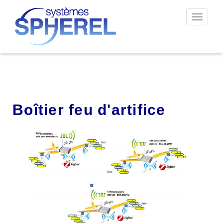
Permut
la
navigat
Boîtier feu d'artifice