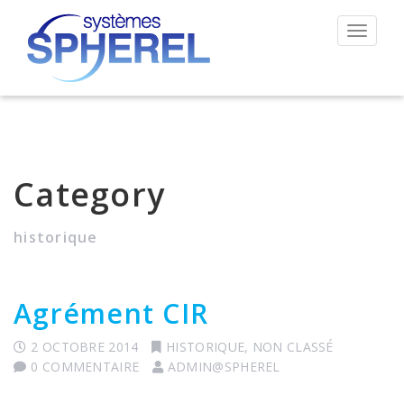
Permut
la
navigat
Category
historique
Agrément CIR
2 OCTOBRE 2014
HISTORIQUE
,
NON CLASSÉ
0 COMMENTAIRE
ADMIN@SPHEREL